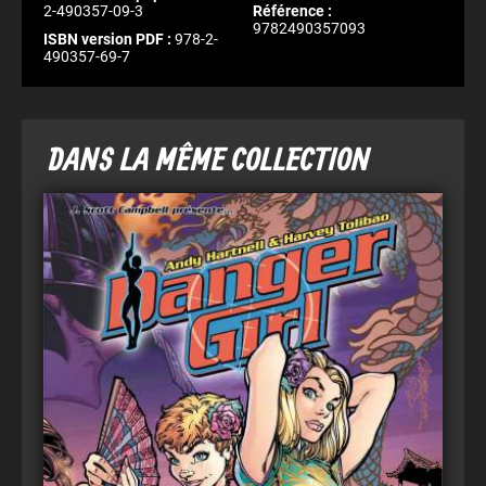
2-490357-09-3
Référence :
9782490357093
ISBN version PDF :
978-2-
490357-69-7
DANS LA MÊME COLLECTION