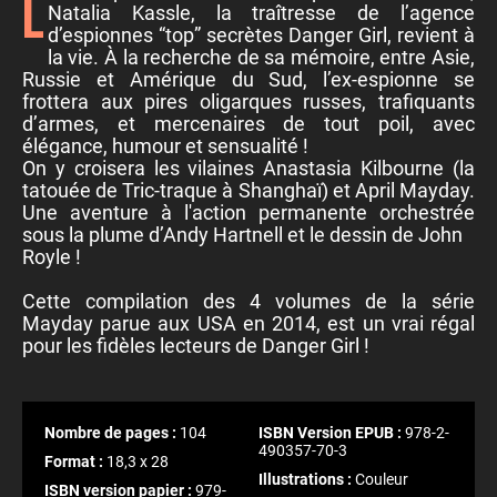
Laissée pour morte lors de l’opération Hammer,
Natalia Kassle, la traîtresse de l’agence
d’espionnes “top” secrètes Danger Girl, revient à
la vie. À la recherche de sa mémoire, entre Asie,
Russie et Amérique du Sud, l’ex-espionne se
frottera aux pires oligarques russes, trafiquants
d’armes, et mercenaires de tout poil, avec
élégance, humour et sensualité !
On y croisera les vilaines Anastasia Kilbourne (la
tatouée de Tric-traque à Shanghaï) et April Mayday.
Une aventure à l'action permanente orchestrée
sous la plume d’Andy Hartnell et le dessin de John
Royle !
Cette compilation des 4 volumes de la série
Mayday parue aux USA en 2014, est un vrai régal
pour les fidèles lecteurs de Danger Girl !
Nombre de pages :
104
ISBN Version EPUB :
978-2-
490357-70-3
Format :
18,3 x 28
Illustrations :
Couleur
ISBN version papier :
979-