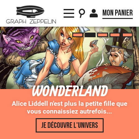
Mon panier
•
•
•
•
•
ERLAND
RED
plus la petite fille que
Découvrez les ave
iez autrefois...
diables
vre l'univers
Découvri